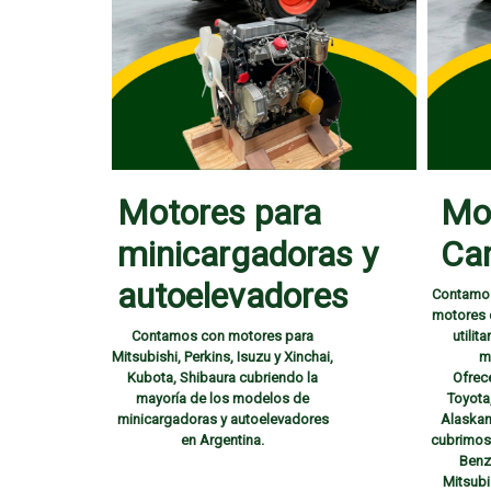
Motores para
Mo
minicargadoras y
Ca
autoelevadores
Contamos
motores d
Contamos con motores para
utilit
Mitsubishi, Perkins, Isuzu y Xinchai,
m
Kubota, Shibaura cubriendo la
Ofrec
mayoría de los modelos de
Toyota,
minicargadoras y autoelevadores
Alaskan
en Argentina.
cubrimos
Benz 
Mitsubi