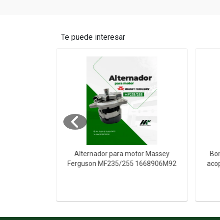
Te puede interesar
n para Deutz
Alternador para motor Massey
Bom
 Cil Agua
Ferguson MF235/255 1668906M92
aco