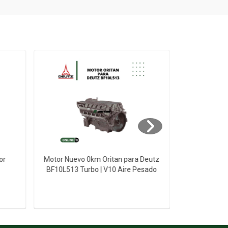
or
Motor Nuevo 0km Oritan para Deutz
Motor Nuevo
BF10L513 Turbo | V10 Aire Pesado
BF12L513 T