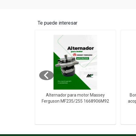
Te puede interesar
n para Deutz
Alternador para motor Massey
Bom
 Cil Agua
Ferguson MF235/255 1668906M92
aco