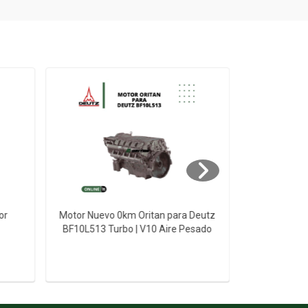
or
Motor Nuevo 0km Oritan para Deutz
Motor Nuevo
BF10L513 Turbo | V10 Aire Pesado
BF12L513 T