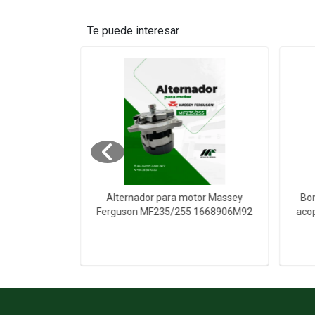
Te puede interesar
n para Deutz
Alternador para motor Massey
Bom
 Cil Agua
Ferguson MF235/255 1668906M92
aco