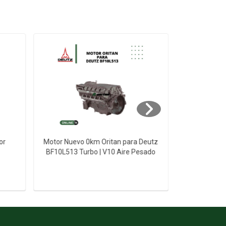
or
Motor Nuevo 0km Oritan para Deutz
Motor Nuevo
BF10L513 Turbo | V10 Aire Pesado
BF12L513 T