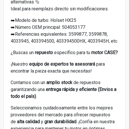
alternativas 🔩
Ideal para reemplazo directo sin modificaciones.
➡️Modelo de turbo: Holset HX25
➡️Número OEM principal: 504053177
➡️Referencias equivalentes: 3599877, 3599878,
4033945, 403394500, 403394500HX, 4033945H, etc.
¿Buscas un
repuesto
específico para tu
motor CASE?
¡Nuestro
equipo de expertos
te asesorará
para
encontrar la pieza exacta que necesitas!
Contamos con un
amplio stock
de repuestos
garantizando una
entrega rápida y eficiente (Envios a
todo el país)
.
Seleccionamos cuidadosamente entre los mejores
proveedores del mercado para ofrecer repuestos
de
alta calidad
y
gran durabilidad
. ¡Confía en nuestra
experiencia para mantener tu motor en óptimas